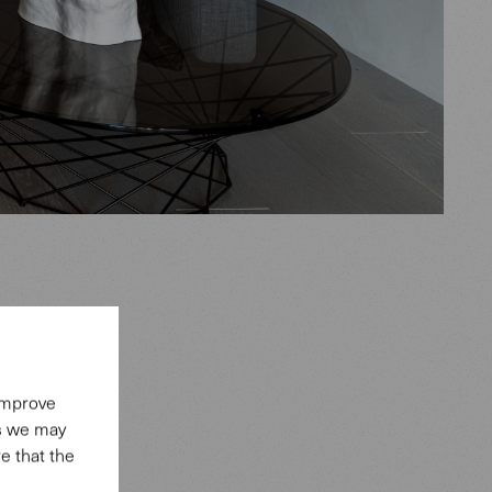
 improve
und der
es we may
e that the
 dem Kina