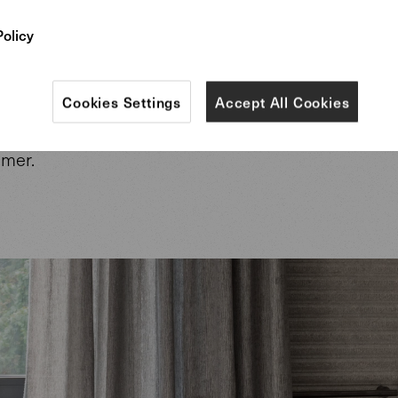
aus unserer Legends of Carpets Kollektion und den
Policy
nden künstlerischen Arbeiten von Olga Shagina er
rakten Ölgemälde sind neben unserem Oota Table, 
turen von Zlata Kornilova und den von der Natur ins
Cookies Settings
Accept All Cookies
n von Svetlana Levadnaja optische Highlights im
mer.