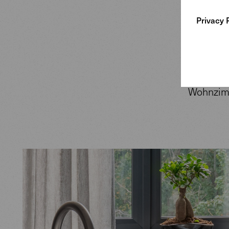
Teppich 
Privacy 
schimmer
Die abst
Holzskulp
Keramike
Wohnzim