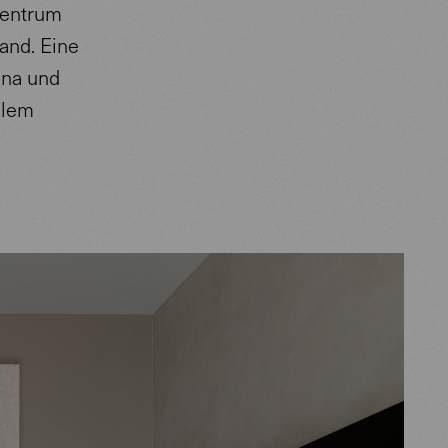
Zentrum
and. Eine
ina und
alem