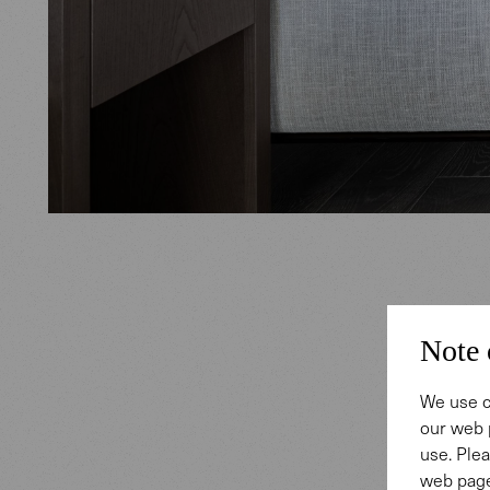
Kunst
Note 
We use c
Im moder
our web 
Healey S
use. Plea
Schlicht
web page