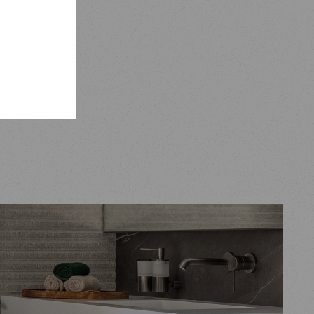
gänzt.
den
pirierten