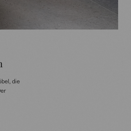
n
bel, die
Der