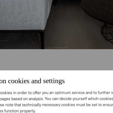
, Keramik und edles Flair
on cookies and settings
ookies in order to offer you an optimum service and to further
nen Wohnzimmer strahlen unser Grand Suite Sofa 
pages based on analysis. You can decide yourself which cooki
oft Sessel eine ruhige, gemütliche Atmosphäre aus.
se note that technically necessary cookies must be set to ensur
e Grau- und Brauntöne werden von farbigen Kissen,
s function properly.